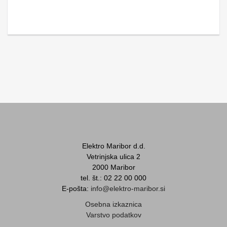
Elektro Maribor d.d.
Vetrinjska ulica 2
2000 Maribor
tel. št.: 02 22 00 000
E-pošta:
info@elektro-maribor.si
Osebna izkaznica
Varstvo podatkov