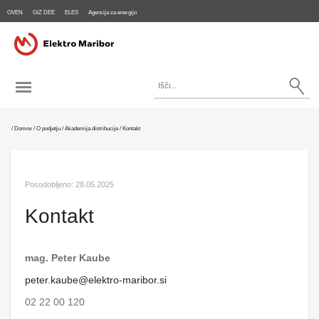
OVEN
GIZ DEE
ELES
Agencija za energijo
/
Domov
/
O podjetju
/
Akademija distribucije
/
Kontakt
Posodobljeno:
28.05.2025
Kontakt
mag. Peter Kaube
peter.kaube@elektro-maribor.si
02 22 00 120