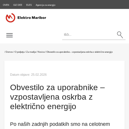
OVEN
GIZ DEE
ELES
Agencija za energijo
/
Domov
/
O podjetju
/
Za medije
/
Novice
/
Obvestilo za uporabnike – vzpostavljena oskrba z električno energijo
Datum objave: 25.02.2026
Obvestilo za uporabnike –
vzpostavljena oskrba z
električno energijo
Po naših zadnjih podatkih smo na celotnem