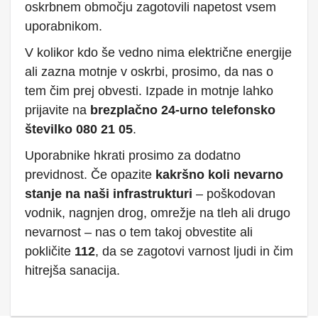
oskrbnem območju zagotovili napetost vsem
uporabnikom.
V kolikor kdo še vedno nima električne energije
ali zazna motnje v oskrbi, prosimo, da nas o
tem čim prej obvesti. Izpade in motnje lahko
prijavite na
brezplačno 24-urno telefonsko
številko 080 21 05
.
Uporabnike hkrati prosimo za dodatno
previdnost. Če opazite
kakršno koli nevarno
stanje na naši infrastrukturi
– poškodovan
vodnik, nagnjen drog, omrežje na tleh ali drugo
nevarnost – nas o tem takoj obvestite ali
pokličite
112
, da se zagotovi varnost ljudi in čim
hitrejša sanacija.