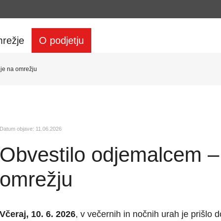
režje
O podjetju
je na omrežju
Datum objave: 11.06.2026
Obvestilo odjemalcem –
omrežju
Včeraj, 10. 6. 2026
, v večernih in nočnih urah je prišlo