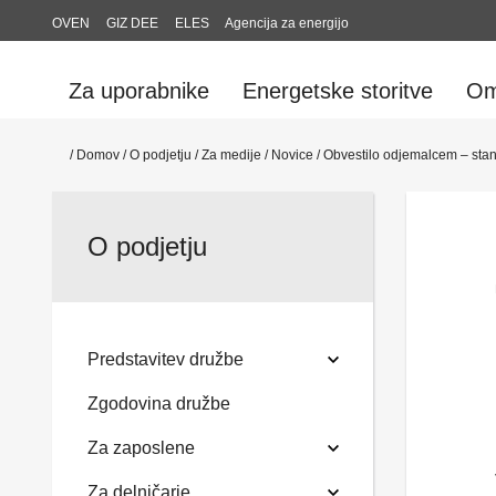
OVEN
GIZ DEE
ELES
Agencija za energijo
Za uporabnike
Energetske storitve
Om
/
Domov
/
O podjetju
/
Za medije
/
Novice
/
Obvestilo odjemalcem – stan
O podjetju
Predstavitev družbe
Zgodovina družbe
Za zaposlene
Za delničarje