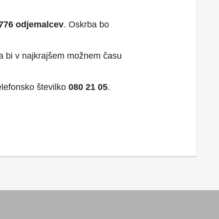
.776 odjemalcev
. Oskrba bo
, da bi v najkrajšem možnem času
elefonsko številko
080 21 05
.